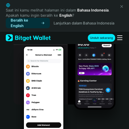
English
日本語
Saat ini kamu melihat halaman ini dalam
Bahasa Indonesia
.
Apakah kamu ingin beralih ke
English
?
Tiếng Việt
Beralih ke
Lanjutkan dalam Bahasa Indonesia
Русский
English
Español (Latinoamérica)
Türkçe
Unduh sekarang
Italiano
Français
Deutsch
简体中文
繁體中文
Português (Portugal)
Bahasa Indonesia
ภาษาไทย
हिन्दी
বাংলা
Español
Português (Brasil)
Español (Argentina)