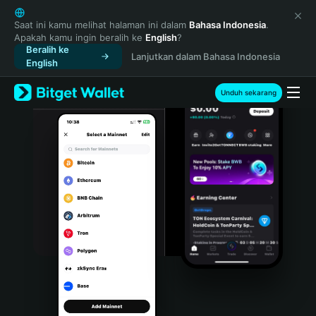
English
日本語
Saat ini kamu melihat halaman ini dalam
Bahasa Indonesia
.
Apakah kamu ingin beralih ke
English
?
Tiếng Việt
Beralih ke
Lanjutkan dalam Bahasa Indonesia
Русский
English
Español (Latinoamérica)
Türkçe
Unduh sekarang
Italiano
Français
Deutsch
简体中文
繁體中文
Português (Portugal)
Bahasa Indonesia
ภาษาไทย
हिन्दी
বাংলা
Español
Português (Brasil)
Español (Argentina)