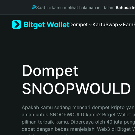
English
Saat ini kamu melihat halaman ini dalam
Bahasa I
日本語
Tiếng Việt
Dompet
Kartu
Swap
Earn
Русский
Español (Latinoamérica)
Türkçe
Italiano
Français
Deutsch
Dompet
简体中文
繁體中文
SNOOPWOULD
Português (Portugal)
Bahasa Indonesia
ภาษาไทย
हिन्दी
Apakah kamu sedang mencari dompet kripto yang
বাংলা
aman untuk SNOOPWOULD kamu? Bitget Wallet ak
Español
pilihan terbaik kamu. Dipercaya oleh 40 juta pen
Português (Brasil)
dapat dengan bebas menjelajahi Web3 di Bitget Wa
Español (Argentina)