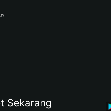
D?
et Sekarang