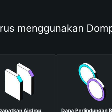
arus menggunakan Do
Dapatkan Airdrop
Dana Perlindungan B