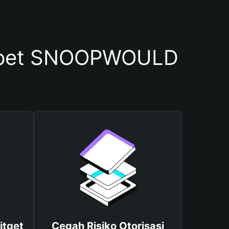
mpet SNOOPWOULD
itget
Cegah Risiko Otorisasi