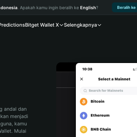
ndonesia
. Apakah kamu ingin beralih ke
English
?
Beralih ke
Predictions
Bitget Wallet X
Selengkapnya
 andal dan 
an menjadi 
gguna, kamu 
llet. Mulai 