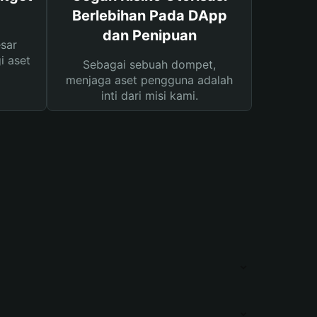
Berlebihan Pada DApp
dan Penipuan
sar
i aset
Sebagai sebuah dompet,
menjaga aset pengguna adalah
inti dari misi kami.