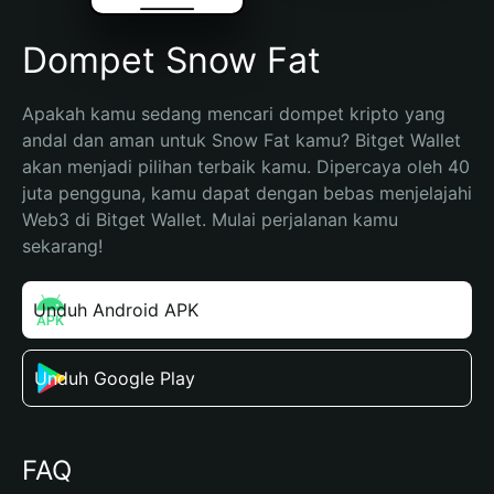
Dompet Snow Fat
Apakah kamu sedang mencari dompet kripto yang 
andal dan aman untuk Snow Fat kamu? Bitget Wallet 
akan menjadi pilihan terbaik kamu. Dipercaya oleh 40 
juta pengguna, kamu dapat dengan bebas menjelajahi 
Web3 di Bitget Wallet. Mulai perjalanan kamu 
sekarang!
Unduh Android APK
Unduh Google Play
FAQ