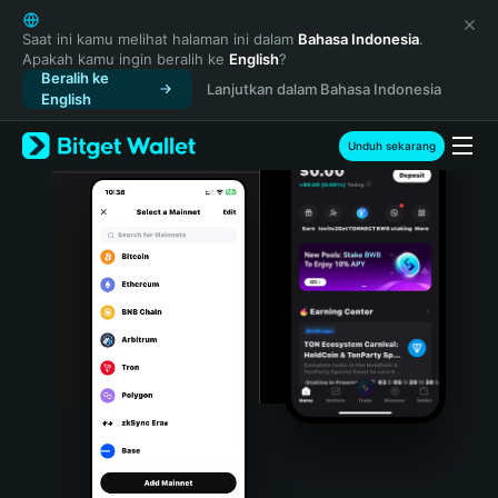
English
日本語
Saat ini kamu melihat halaman ini dalam
Bahasa Indonesia
.
Apakah kamu ingin beralih ke
English
?
Tiếng Việt
Beralih ke
Lanjutkan dalam Bahasa Indonesia
Русский
English
Español (Latinoamérica)
Türkçe
Unduh sekarang
Italiano
Français
Deutsch
简体中文
繁體中文
Português (Portugal)
Bahasa Indonesia
ภาษาไทย
हिन्दी
বাংলা
Español
Português (Brasil)
Español (Argentina)