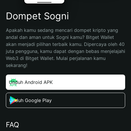
Dompet Sogni
Apakah kamu sedang mencari dompet kripto yang 
andal dan aman untuk Sogni kamu? Bitget Wallet 
akan menjadi pilihan terbaik kamu. Dipercaya oleh 40 
juta pengguna, kamu dapat dengan bebas menjelajahi 
Web3 di Bitget Wallet. Mulai perjalanan kamu 
sekarang!
Unduh Android APK
Unduh Google Play
FAQ