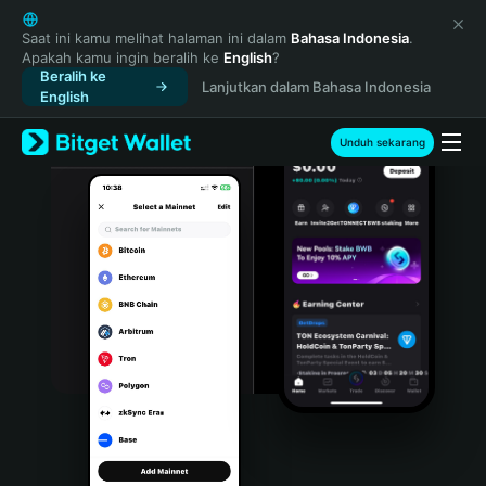
English
日本語
Saat ini kamu melihat halaman ini dalam
Bahasa Indonesia
.
Apakah kamu ingin beralih ke
English
?
Tiếng Việt
Beralih ke
Lanjutkan dalam Bahasa Indonesia
Русский
English
Español (Latinoamérica)
Türkçe
Unduh sekarang
Italiano
Français
Deutsch
简体中文
繁體中文
Português (Portugal)
Bahasa Indonesia
ภาษาไทย
हिन्दी
বাংলা
Español
Português (Brasil)
Español (Argentina)