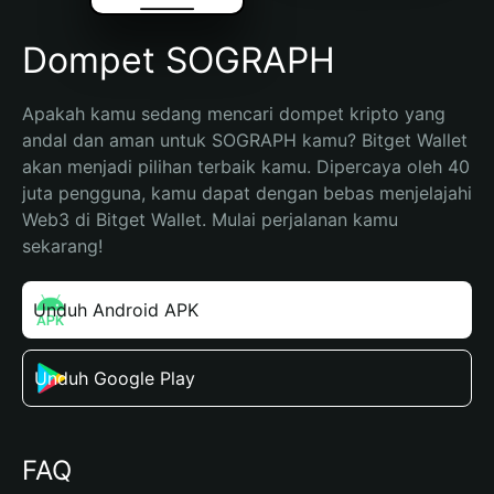
Dompet SOGRAPH
Apakah kamu sedang mencari dompet kripto yang 
andal dan aman untuk SOGRAPH kamu? Bitget Wallet 
akan menjadi pilihan terbaik kamu. Dipercaya oleh 40 
juta pengguna, kamu dapat dengan bebas menjelajahi 
Web3 di Bitget Wallet. Mulai perjalanan kamu 
sekarang!
Unduh Android APK
Unduh Google Play
FAQ