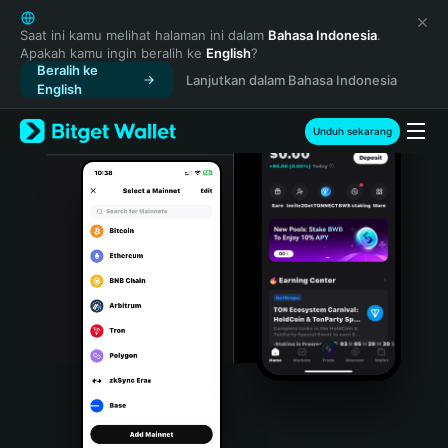
English
日本語
Saat ini kamu melihat halaman ini dalam
Bahasa Indonesia
.
Apakah kamu ingin beralih ke
English
?
Tiếng Việt
Beralih ke
Lanjutkan dalam Bahasa Indonesia
Русский
English
Español (Latinoamérica)
Türkçe
Unduh sekarang
Italiano
Français
Deutsch
简体中文
繁體中文
Português (Portugal)
Bahasa Indonesia
ภาษาไทย
हिन्दी
বাংলা
Español
Português (Brasil)
Español (Argentina)