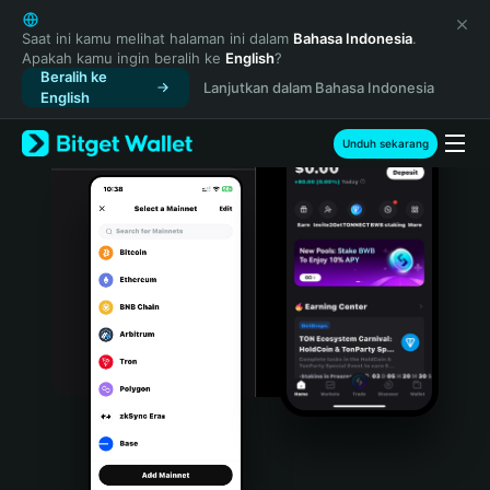
English
日本語
Saat ini kamu melihat halaman ini dalam
Bahasa Indonesia
.
Apakah kamu ingin beralih ke
English
?
Tiếng Việt
Beralih ke
Lanjutkan dalam Bahasa Indonesia
Русский
English
Español (Latinoamérica)
Türkçe
Unduh sekarang
Italiano
Français
Deutsch
简体中文
繁體中文
Português (Portugal)
Bahasa Indonesia
ภาษาไทย
हिन्दी
বাংলা
Español
Português (Brasil)
Español (Argentina)