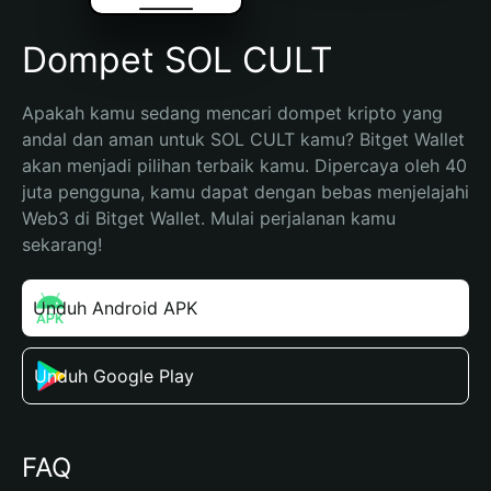
Dompet SOL CULT
Apakah kamu sedang mencari dompet kripto yang 
andal dan aman untuk SOL CULT kamu? Bitget Wallet 
akan menjadi pilihan terbaik kamu. Dipercaya oleh 40 
juta pengguna, kamu dapat dengan bebas menjelajahi 
Web3 di Bitget Wallet. Mulai perjalanan kamu 
sekarang!
Unduh Android APK
Unduh Google Play
FAQ