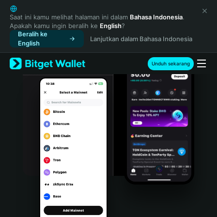
English
日本語
Saat ini kamu melihat halaman ini dalam
Bahasa Indonesia
.
Apakah kamu ingin beralih ke
English
?
Tiếng Việt
Beralih ke
Lanjutkan dalam Bahasa Indonesia
Русский
English
Español (Latinoamérica)
Türkçe
Unduh sekarang
Italiano
Français
Deutsch
简体中文
繁體中文
Português (Portugal)
Bahasa Indonesia
ภาษาไทย
हिन्दी
বাংলা
Español
Português (Brasil)
Español (Argentina)