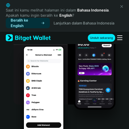
English
日本語
Saat ini kamu melihat halaman ini dalam
Bahasa Indonesia
.
Apakah kamu ingin beralih ke
English
?
Tiếng Việt
Beralih ke
Lanjutkan dalam Bahasa Indonesia
Русский
English
Español (Latinoamérica)
Türkçe
Unduh sekarang
Italiano
Français
Deutsch
简体中文
繁體中文
Português (Portugal)
Bahasa Indonesia
ภาษาไทย
हिन्दी
বাংলা
Español
Português (Brasil)
Español (Argentina)