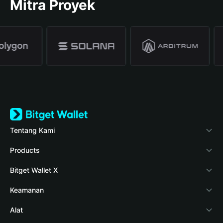
Mitra Proyek
Tentang Kami
Bitget Wallet
Products
Blog
Crypto Card
Bitget Wallet X
Verifikasi keaslian
Stablecoin Earn
Pengembang
Keamanan
Berita kripto
Payfi Crypto
Hubungkan dompet
Dana perlindungan
Alat