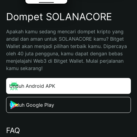
Dompet SOLANACORE
Apakah kamu sedang mencari dompet kripto yang 
andal dan aman untuk SOLANACORE kamu? Bitget 
Wallet akan menjadi pilihan terbaik kamu. Dipercaya 
oleh 40 juta pengguna, kamu dapat dengan bebas 
menjelajahi Web3 di Bitget Wallet. Mulai perjalanan 
kamu sekarang!
Unduh Android APK
Unduh Google Play
FAQ