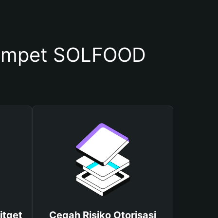
ompet SOLFOOD
itget
Cegah Risiko Otorisasi