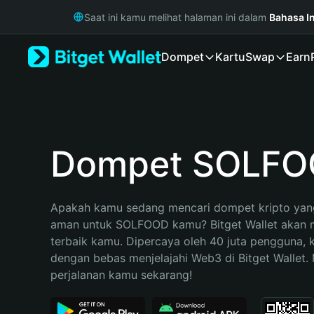
English
Saat ini kamu melihat halaman ini dalam
Bahasa I
日本語
Tiếng Việt
Dompet
Kartu
Swap
Earn
Русский
Español (Latinoamérica)
Türkçe
Italiano
Français
Deutsch
Dompet SOLF
简体中文
繁體中文
Português (Portugal)
Apakah kamu sedang mencari dompet kripto yang
Bahasa Indonesia
aman untuk SOLFOOD kamu? Bitget Wallet akan me
ภาษาไทย
terbaik kamu. Dipercaya oleh 40 juta pengguna, 
हिन्दी
dengan bebas menjelajahi Web3 di Bitget Wallet. M
বাংলা
perjalanan kamu sekarang!
Español
Português (Brasil)
Español (Argentina)