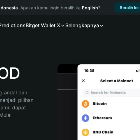
ndonesia
. Apakah kamu ingin beralih ke
English
?
Beralih ke
Predictions
Bitget Wallet X
Selengkapnya
OOD
 andal dan 
njadi pilihan 
kamu dapat 
ulai 