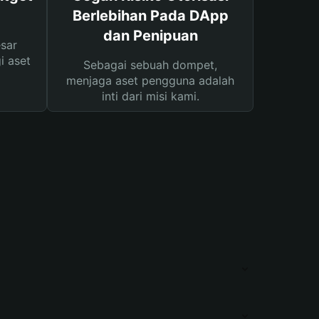
Berlebihan Pada DApp
dan Penipuan
sar
i aset
Sebagai sebuah dompet,
menjaga aset pengguna adalah
inti dari misi kami.