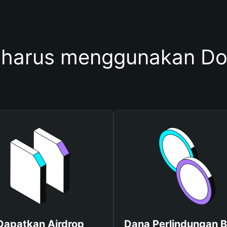
 harus menggunakan D
Dapatkan Airdrop
Dana Perlindungan B