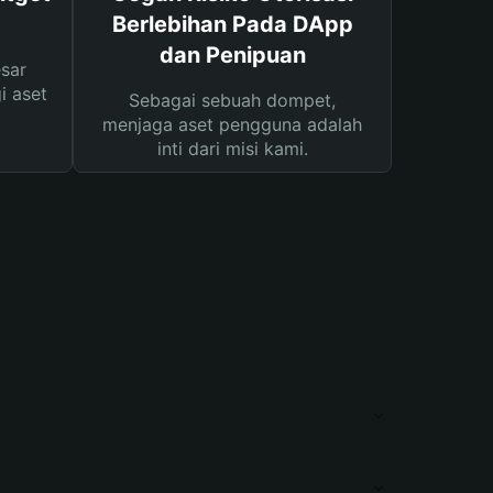
Berlebihan Pada DApp
dan Penipuan
sar
i aset
Sebagai sebuah dompet,
menjaga aset pengguna adalah
inti dari misi kami.