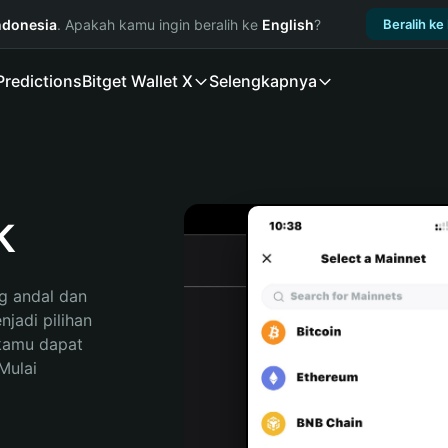
ndonesia
. Apakah kamu ingin beralih ke
English
?
Beralih ke
Predictions
Bitget Wallet X
Selengkapnya
k
 andal dan 
adi pilihan 
kamu dapat 
ulai 