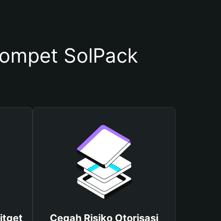
ompet SolPack
itget
Cegah Risiko Otorisasi