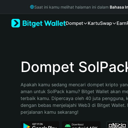
English
Saat ini kamu melihat halaman ini dalam
Bahasa I
日本語
Tiếng Việt
Dompet
Kartu
Swap
Earn
Русский
Español (Latinoamérica)
Türkçe
Italiano
Français
Deutsch
Dompet SolPac
简体中文
繁體中文
Português (Portugal)
Apakah kamu sedang mencari dompet kripto yang
Bahasa Indonesia
aman untuk SolPack kamu? Bitget Wallet akan menj
ภาษาไทย
terbaik kamu. Dipercaya oleh 40 juta pengguna, 
हिन्दी
dengan bebas menjelajahi Web3 di Bitget Wallet. M
বাংলা
perjalanan kamu sekarang!
Español
Português (Brasil)
Español (Argentina)