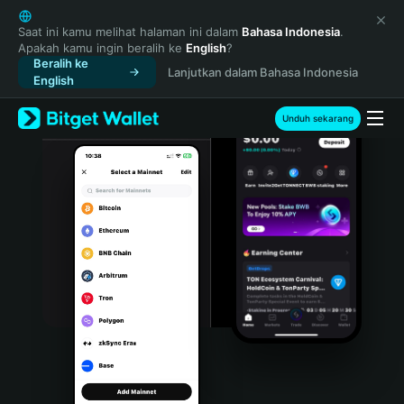
English
日本語
Saat ini kamu melihat halaman ini dalam
Bahasa Indonesia
.
Apakah kamu ingin beralih ke
English
?
Tiếng Việt
Beralih ke
Lanjutkan dalam Bahasa Indonesia
Русский
English
Español (Latinoamérica)
Türkçe
Unduh sekarang
Italiano
Français
Deutsch
简体中文
繁體中文
Português (Portugal)
Bahasa Indonesia
ภาษาไทย
हिन्दी
বাংলা
Español
Português (Brasil)
Español (Argentina)