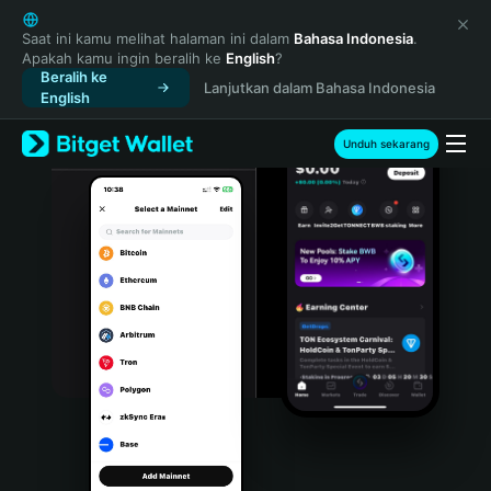
English
日本語
Saat ini kamu melihat halaman ini dalam
Bahasa Indonesia
.
Apakah kamu ingin beralih ke
English
?
Tiếng Việt
Beralih ke
Lanjutkan dalam Bahasa Indonesia
Русский
English
Español (Latinoamérica)
Türkçe
Unduh sekarang
Italiano
Français
Deutsch
简体中文
繁體中文
Português (Portugal)
Bahasa Indonesia
ภาษาไทย
हिन्दी
বাংলা
Español
Português (Brasil)
Español (Argentina)