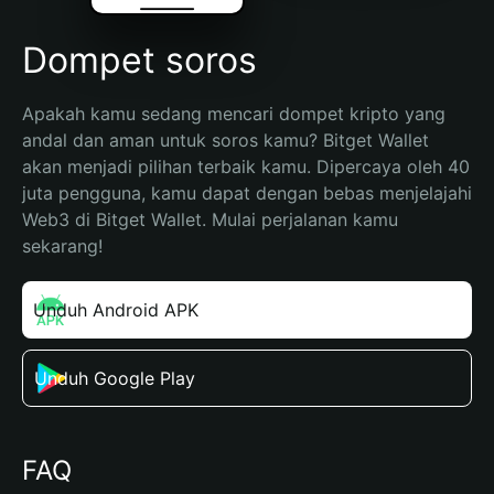
Dompet soros
Apakah kamu sedang mencari dompet kripto yang 
andal dan aman untuk soros kamu? Bitget Wallet 
akan menjadi pilihan terbaik kamu. Dipercaya oleh 40 
juta pengguna, kamu dapat dengan bebas menjelajahi 
Web3 di Bitget Wallet. Mulai perjalanan kamu 
sekarang!
Unduh Android APK
Unduh Google Play
FAQ