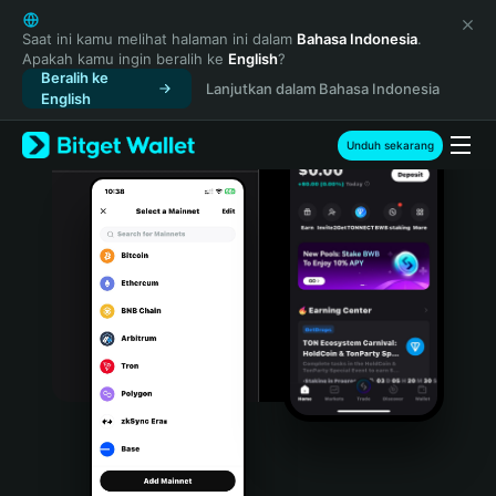
English
日本語
Saat ini kamu melihat halaman ini dalam
Bahasa Indonesia
.
Apakah kamu ingin beralih ke
English
?
Tiếng Việt
Beralih ke
Lanjutkan dalam Bahasa Indonesia
Русский
English
Español (Latinoamérica)
Türkçe
Unduh sekarang
Italiano
Français
Deutsch
简体中文
繁體中文
Português (Portugal)
Bahasa Indonesia
ภาษาไทย
हिन्दी
বাংলা
Español
Português (Brasil)
Español (Argentina)