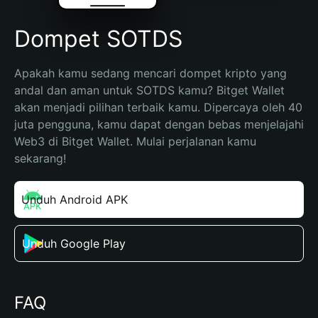
Dompet SOTDS
Apakah kamu sedang mencari dompet kripto yang 
andal dan aman untuk SOTDS kamu? Bitget Wallet 
akan menjadi pilihan terbaik kamu. Dipercaya oleh 40 
juta pengguna, kamu dapat dengan bebas menjelajahi 
Web3 di Bitget Wallet. Mulai perjalanan kamu 
sekarang!
Unduh Android APK
Unduh Google Play
FAQ