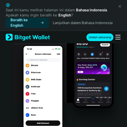
English
日本語
Saat ini kamu melihat halaman ini dalam
Bahasa Indonesia
.
Apakah kamu ingin beralih ke
English
?
Tiếng Việt
Beralih ke
Lanjutkan dalam Bahasa Indonesia
Русский
English
Español (Latinoamérica)
Türkçe
Unduh sekarang
Italiano
Français
Deutsch
简体中文
繁體中文
Português (Portugal)
Bahasa Indonesia
ภาษาไทย
हिन्दी
বাংলা
Español
Português (Brasil)
Español (Argentina)