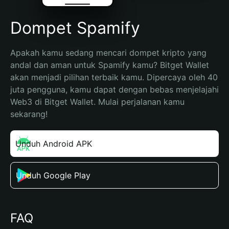
Dompet Spamify
Apakah kamu sedang mencari dompet kripto yang 
andal dan aman untuk Spamify kamu? Bitget Wallet 
akan menjadi pilihan terbaik kamu. Dipercaya oleh 40 
juta pengguna, kamu dapat dengan bebas menjelajahi 
Web3 di Bitget Wallet. Mulai perjalanan kamu 
sekarang!
Unduh Android APK
Unduh Google Play
FAQ