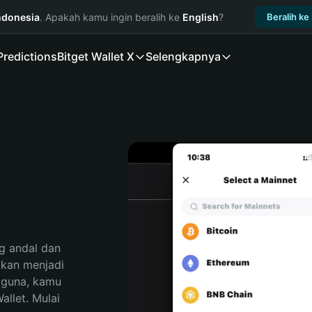
ndonesia
. Apakah kamu ingin beralih ke
English
?
Beralih ke
Predictions
Bitget Wallet X
Selengkapnya
 andal dan 
kan menjadi 
gguna, kamu 
llet. Mulai 