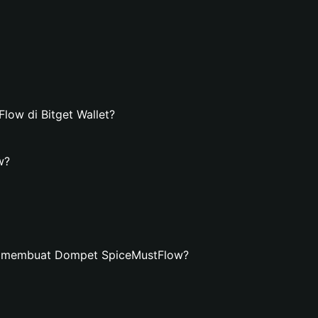
ow di Bitget Wallet?
w?
n membuat Dompet SpiceMustFlow?