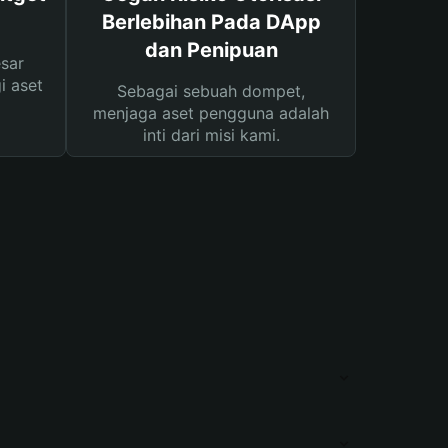
Berlebihan Pada DApp
dan Penipuan
sar
i aset
Sebagai sebuah dompet,
menjaga aset pengguna adalah
inti dari misi kami.