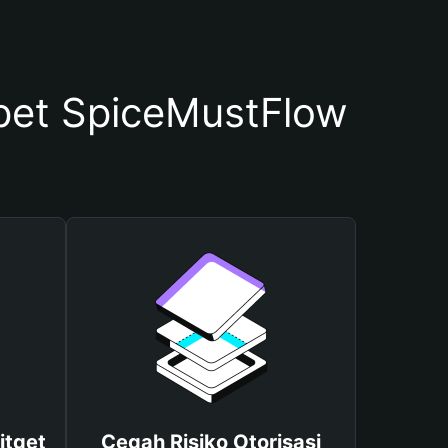
et SpiceMustFlow
itget
Cegah Risiko Otorisasi