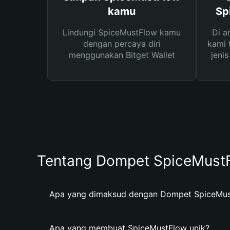
kamu
Sp
Lindungi SpiceMustFlow kamu
Di a
dengan percaya diri
kami 
menggunakan Bitget Wallet
jeni
Tentang Dompet SpiceMust
Apa yang dimaksud dengan Dompet SpiceMu
Apa yang membuat SpiceMustFlow unik?