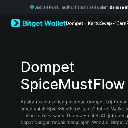
English
Saat ini kamu melihat halaman ini dalam
Bahasa I
日本語
Tiếng Việt
Dompet
Kartu
Swap
Earn
Русский
Español (Latinoamérica)
Türkçe
Italiano
Français
Deutsch
Dompet
简体中文
繁體中文
SpiceMustFlow
Português (Portugal)
Bahasa Indonesia
ภาษาไทย
हिन्दी
Apakah kamu sedang mencari dompet kripto yang
বাংলা
aman untuk SpiceMustFlow kamu? Bitget Wallet a
Español
pilihan terbaik kamu. Dipercaya oleh 40 juta pen
Português (Brasil)
dapat dengan bebas menjelajahi Web3 di Bitget Wa
Español (Argentina)