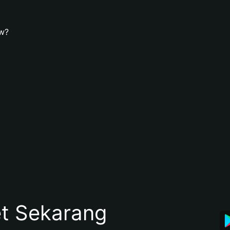
w?
et Sekarang