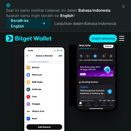
English
日本語
Saat ini kamu melihat halaman ini dalam
Bahasa Indonesia
.
Apakah kamu ingin beralih ke
English
?
Tiếng Việt
Beralih ke
Lanjutkan dalam Bahasa Indonesia
Русский
English
Español (Latinoamérica)
Türkçe
Unduh sekarang
Italiano
Français
Deutsch
简体中文
繁體中文
Português (Portugal)
Bahasa Indonesia
ภาษาไทย
हिन्दी
বাংলা
Español
Português (Brasil)
Español (Argentina)