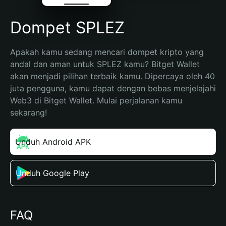
Dompet SPLEZ
Apakah kamu sedang mencari dompet kripto yang 
andal dan aman untuk SPLEZ kamu? Bitget Wallet 
akan menjadi pilihan terbaik kamu. Dipercaya oleh 40 
juta pengguna, kamu dapat dengan bebas menjelajahi 
Web3 di Bitget Wallet. Mulai perjalanan kamu 
sekarang!
Unduh Android APK
Unduh Google Play
FAQ