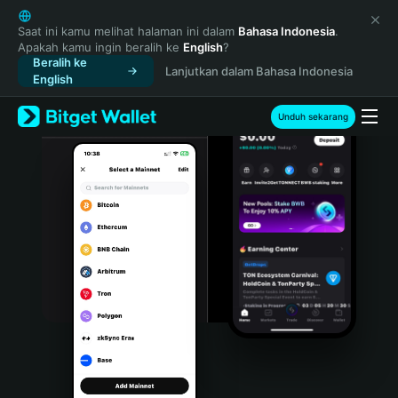
English
日本語
Saat ini kamu melihat halaman ini dalam
Bahasa Indonesia
.
Apakah kamu ingin beralih ke
English
?
Tiếng Việt
Beralih ke
Lanjutkan dalam Bahasa Indonesia
Русский
English
Español (Latinoamérica)
Türkçe
Unduh sekarang
Italiano
Français
Deutsch
简体中文
繁體中文
Português (Portugal)
Bahasa Indonesia
ภาษาไทย
हिन्दी
বাংলা
Español
Português (Brasil)
Español (Argentina)