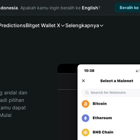
ndonesia
. Apakah kamu ingin beralih ke
English
?
Beralih ke
Predictions
Bitget Wallet X
Selengkapnya
 andal dan 
i pilihan 
kamu dapat 
ulai 