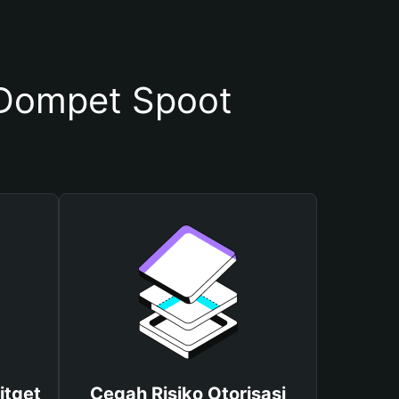
Dompet Spoot
itget
Cegah Risiko Otorisasi