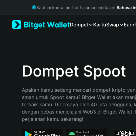
English
Saat ini kamu melihat halaman ini dalam
Bahasa I
日本語
Tiếng Việt
Dompet
Kartu
Swap
Earn
Русский
Español (Latinoamérica)
Türkçe
Italiano
Français
Deutsch
Dompet Spoot
简体中文
繁體中文
Português (Portugal)
Apakah kamu sedang mencari dompet kripto yang
Bahasa Indonesia
aman untuk Spoot kamu? Bitget Wallet akan menjad
ภาษาไทย
terbaik kamu. Dipercaya oleh 40 juta pengguna, 
हिन्दी
dengan bebas menjelajahi Web3 di Bitget Wallet. M
বাংলা
perjalanan kamu sekarang!
Español
Português (Brasil)
Español (Argentina)