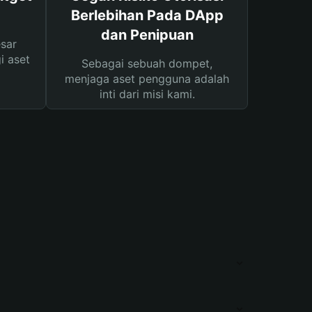
Berlebihan Pada DApp
dan Penipuan
sar
i aset
Sebagai sebuah dompet,
menjaga aset pengguna adalah
inti dari misi kami.