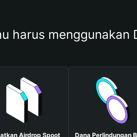
u harus menggunakan 
atkan Airdrop Spoot
Dana Perlindungan B