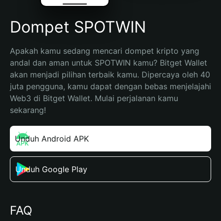
Dompet SPOTWIN
Apakah kamu sedang mencari dompet kripto yang 
andal dan aman untuk SPOTWIN kamu? Bitget Wallet 
akan menjadi pilihan terbaik kamu. Dipercaya oleh 40 
juta pengguna, kamu dapat dengan bebas menjelajahi 
Web3 di Bitget Wallet. Mulai perjalanan kamu 
sekarang!
Unduh Android APK
Unduh Google Play
FAQ