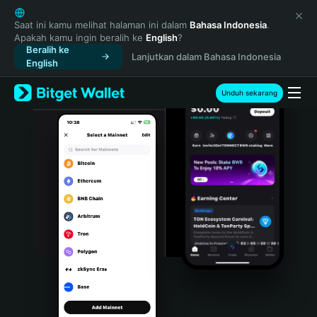
English
日本語
Saat ini kamu melihat halaman ini dalam
Bahasa Indonesia
.
Apakah kamu ingin beralih ke
English
?
Tiếng Việt
Beralih ke
Lanjutkan dalam Bahasa Indonesia
Русский
English
Español (Latinoamérica)
Türkçe
Unduh sekarang
Italiano
Français
Deutsch
简体中文
繁體中文
Português (Portugal)
Bahasa Indonesia
ภาษาไทย
हिन्दी
বাংলা
Español
Português (Brasil)
Español (Argentina)