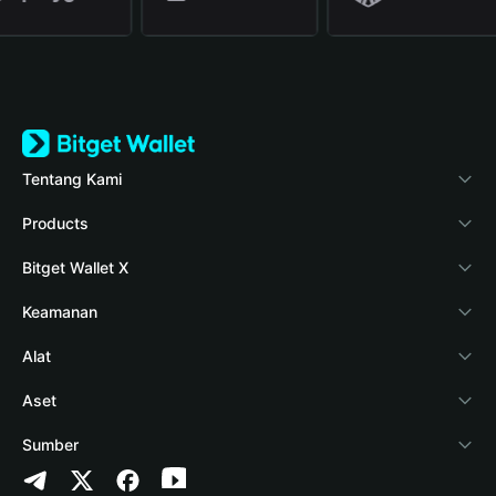
Tentang Kami
Bitget Wallet
Products
Blog
Crypto Card
Bitget Wallet X
Verifikasi keaslian
Stablecoin Earn
Pengembang
Keamanan
Berita kripto
Payfi Crypto
Hubungkan dompet
Dana perlindungan
Alat
Pusat Bantuan
Crypto Swap API
Bitget Wallet Pay
Teknologi keamanan
Beli kripto
Aset
Hubungi Kami
Altcoin Season Index
Listing proyek
Deteksi otorisasi
Arbitrum
Sumber
Sumber merek
Prediction Markets
Deteksi kontrak
Avalanche
Kebijakan Privasi