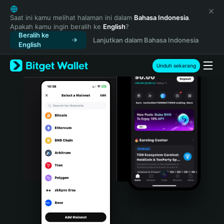
English
日本語
Saat ini kamu melihat halaman ini dalam
Bahasa Indonesia
.
Apakah kamu ingin beralih ke
English
?
Tiếng Việt
Beralih ke
Lanjutkan dalam Bahasa Indonesia
Русский
English
Español (Latinoamérica)
Türkçe
Unduh sekarang
Italiano
Français
Deutsch
简体中文
繁體中文
Português (Portugal)
Bahasa Indonesia
ภาษาไทย
हिन्दी
বাংলা
Español
Português (Brasil)
Español (Argentina)