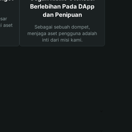
Berlebihan Pada DApp
dan Penipuan
sar
i aset
Sebagai sebuah dompet,
menjaga aset pengguna adalah
inti dari misi kami.