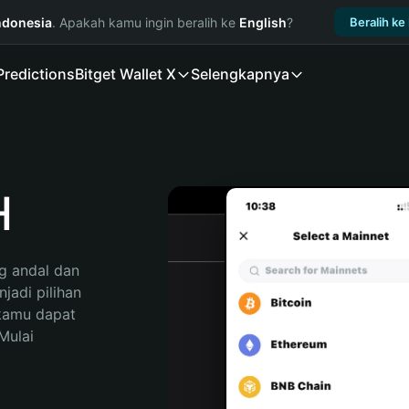
ndonesia
. Apakah kamu ingin beralih ke
English
?
Beralih ke
Predictions
Bitget Wallet X
Selengkapnya
H
 andal dan 
adi pilihan 
kamu dapat 
ulai 