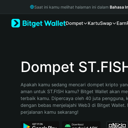
English
Saat ini kamu melihat halaman ini dalam
Bahasa I
日本語
Tiếng Việt
Dompet
Kartu
Swap
Earn
Русский
Español (Latinoamérica)
Türkçe
Italiano
Français
Deutsch
Dompet ST.FIS
简体中文
繁體中文
Português (Portugal)
Apakah kamu sedang mencari dompet kripto yang
Bahasa Indonesia
aman untuk ST.FISH kamu? Bitget Wallet akan menj
ภาษาไทย
terbaik kamu. Dipercaya oleh 40 juta pengguna, 
हिन्दी
dengan bebas menjelajahi Web3 di Bitget Wallet. M
বাংলা
perjalanan kamu sekarang!
Español
Português (Brasil)
Español (Argentina)