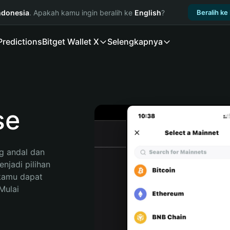
ndonesia
. Apakah kamu ingin beralih ke
English
?
Beralih ke
Predictions
Bitget Wallet X
Selengkapnya
se
 andal dan 
jadi pilihan 
kamu dapat 
ulai 