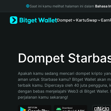
English
Saat ini kamu melihat halaman ini dalam
Bahasa I
日本語
Tiếng Việt
Dompet
Kartu
Swap
Earn
Русский
Español (Latinoamérica)
Türkçe
Italiano
Français
Deutsch
Dompet Starba
简体中文
繁體中文
Português (Portugal)
Apakah kamu sedang mencari dompet kripto yang
Bahasa Indonesia
aman untuk Starbase kamu? Bitget Wallet akan men
ภาษาไทย
terbaik kamu. Dipercaya oleh 40 juta pengguna, 
हिन्दी
dengan bebas menjelajahi Web3 di Bitget Wallet. M
বাংলা
perjalanan kamu sekarang!
Español
Português (Brasil)
Español (Argentina)