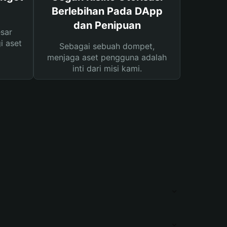
Berlebihan Pada DApp
dan Penipuan
sar
i aset
Sebagai sebuah dompet,
menjaga aset pengguna adalah
inti dari misi kami.