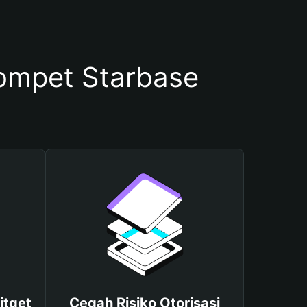
mpet Starbase
itget
Cegah Risiko Otorisasi