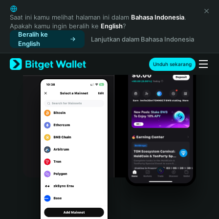
English
日本語
Saat ini kamu melihat halaman ini dalam
Bahasa Indonesia
.
Apakah kamu ingin beralih ke
English
?
Tiếng Việt
Beralih ke
Lanjutkan dalam Bahasa Indonesia
Русский
English
Español (Latinoamérica)
Türkçe
Unduh sekarang
Italiano
Français
Deutsch
简体中文
繁體中文
Português (Portugal)
Bahasa Indonesia
ภาษาไทย
हिन्दी
বাংলা
Español
Português (Brasil)
Español (Argentina)