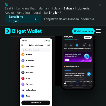
English
日本語
Saat ini kamu melihat halaman ini dalam
Bahasa Indonesia
.
Apakah kamu ingin beralih ke
English
?
Tiếng Việt
Beralih ke
Lanjutkan dalam Bahasa Indonesia
Русский
English
Español (Latinoamérica)
Türkçe
Unduh sekarang
Italiano
Français
Deutsch
简体中文
繁體中文
Português (Portugal)
Bahasa Indonesia
ภาษาไทย
हिन्दी
বাংলা
Español
Português (Brasil)
Español (Argentina)