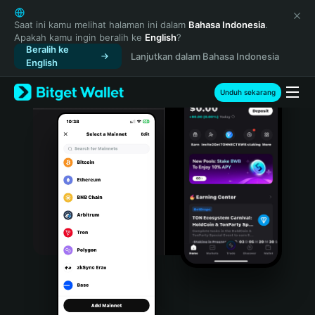
English
日本語
Saat ini kamu melihat halaman ini dalam
Bahasa Indonesia
.
Apakah kamu ingin beralih ke
English
?
Tiếng Việt
Beralih ke
Lanjutkan dalam Bahasa Indonesia
Русский
English
Español (Latinoamérica)
Türkçe
Unduh sekarang
Italiano
Français
Deutsch
简体中文
繁體中文
Português (Portugal)
Bahasa Indonesia
ภาษาไทย
हिन्दी
বাংলা
Español
Português (Brasil)
Español (Argentina)