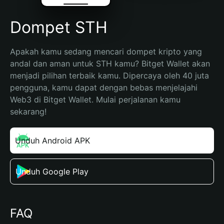
Dompet STH
Apakah kamu sedang mencari dompet kripto yang 
andal dan aman untuk STH kamu? Bitget Wallet akan 
menjadi pilihan terbaik kamu. Dipercaya oleh 40 juta 
pengguna, kamu dapat dengan bebas menjelajahi 
Web3 di Bitget Wallet. Mulai perjalanan kamu 
sekarang!
Unduh Android APK
Unduh Google Play
FAQ