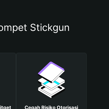
mpet Stickgun
itget
Cegah Risiko Otorisasi