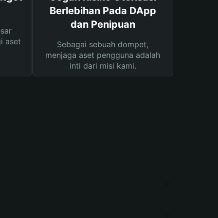
Berlebihan Pada DApp
dan Penipuan
sar
i aset
Sebagai sebuah dompet,
menjaga aset pengguna adalah
inti dari misi kami.