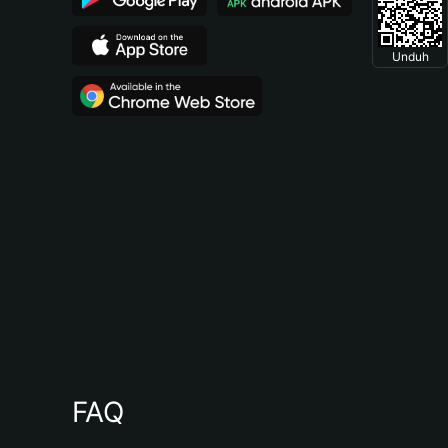
Unduh
FAQ