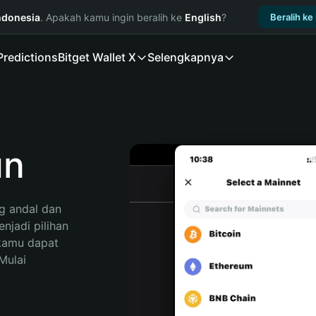
ndonesia
. Apakah kamu ingin beralih ke
English
?
Beralih ke
Predictions
Bitget Wallet X
Selengkapnya
un
 andal dan 
jadi pilihan 
kamu dapat 
ulai 