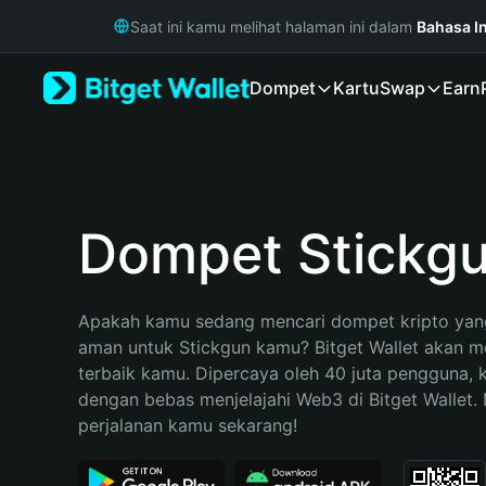
English
Saat ini kamu melihat halaman ini dalam
Bahasa I
日本語
Tiếng Việt
Dompet
Kartu
Swap
Earn
Русский
Español (Latinoamérica)
Türkçe
Italiano
Français
Deutsch
Dompet Stickg
简体中文
繁體中文
Português (Portugal)
Apakah kamu sedang mencari dompet kripto yang
Bahasa Indonesia
aman untuk Stickgun kamu? Bitget Wallet akan men
ภาษาไทย
terbaik kamu. Dipercaya oleh 40 juta pengguna, 
हिन्दी
dengan bebas menjelajahi Web3 di Bitget Wallet. M
বাংলা
perjalanan kamu sekarang!
Español
Português (Brasil)
Español (Argentina)