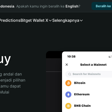
ndonesia
. Apakah kamu ingin beralih ke
English
?
Beralih ke
Predictions
Bitget Wallet X
Selengkapnya
uy
 andal dan 
jadi pilihan 
kamu dapat 
ulai 