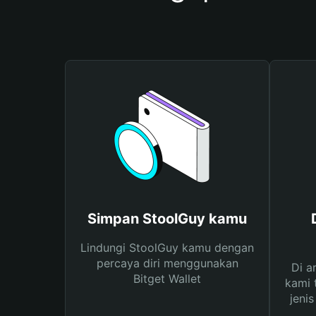
Simpan StoolGuy kamu
Lindungi StoolGuy kamu dengan
percaya diri menggunakan
Di a
Bitget Wallet
kami 
jeni