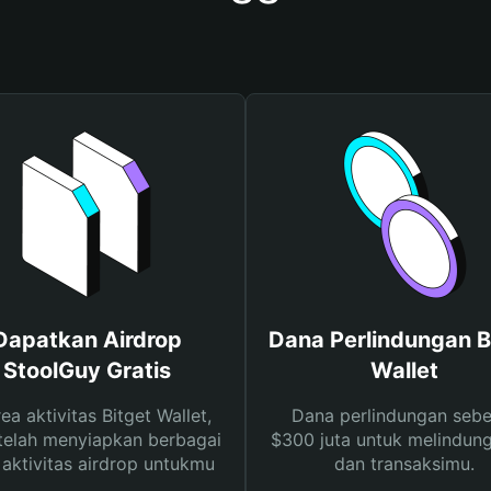
Dapatkan Airdrop
Dana Perlindungan B
StoolGuy Gratis
Wallet
rea aktivitas Bitget Wallet,
Dana perlindungan sebe
telah menyiapkan berbagai
$300 juta untuk melindung
s aktivitas airdrop untukmu
dan transaksimu.