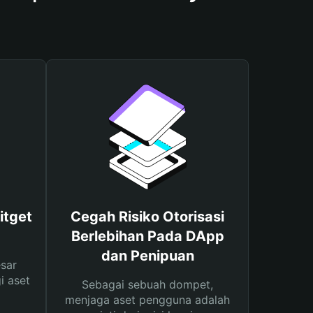
itget
Cegah Risiko Otorisasi
Berlebihan Pada DApp
dan Penipuan
sar
i aset
Sebagai sebuah dompet,
menjaga aset pengguna adalah