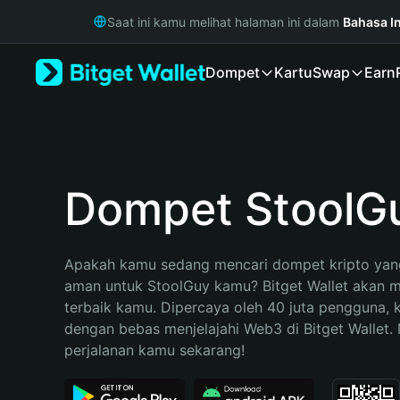
English
Saat ini kamu melihat halaman ini dalam
Bahasa I
日本語
Tiếng Việt
Dompet
Kartu
Swap
Earn
Русский
Español (Latinoamérica)
Türkçe
Italiano
Français
Deutsch
Dompet StoolG
简体中文
繁體中文
Português (Portugal)
Apakah kamu sedang mencari dompet kripto yang
Bahasa Indonesia
aman untuk StoolGuy kamu? Bitget Wallet akan men
ภาษาไทย
terbaik kamu. Dipercaya oleh 40 juta pengguna, 
हिन्दी
dengan bebas menjelajahi Web3 di Bitget Wallet. M
বাংলা
perjalanan kamu sekarang!
Español
Português (Brasil)
Español (Argentina)