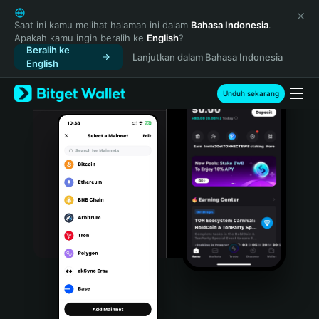
English
日本語
Saat ini kamu melihat halaman ini dalam
Bahasa Indonesia
.
Apakah kamu ingin beralih ke
English
?
Tiếng Việt
Beralih ke
Lanjutkan dalam Bahasa Indonesia
Русский
English
Español (Latinoamérica)
Türkçe
Unduh sekarang
Italiano
Français
Deutsch
简体中文
繁體中文
Português (Portugal)
Bahasa Indonesia
ภาษาไทย
हिन्दी
বাংলা
Español
Português (Brasil)
Español (Argentina)