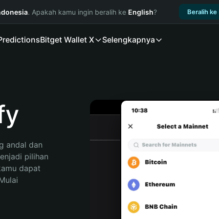
ndonesia
. Apakah kamu ingin beralih ke
English
?
Beralih ke
Predictions
Bitget Wallet X
Selengkapnya
fy
 andal dan 
jadi pilihan 
kamu dapat 
ulai 