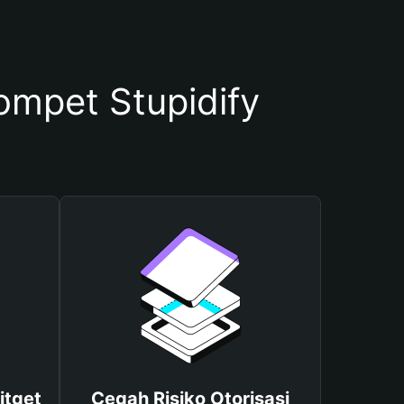
mpet Stupidify
itget
Cegah Risiko Otorisasi