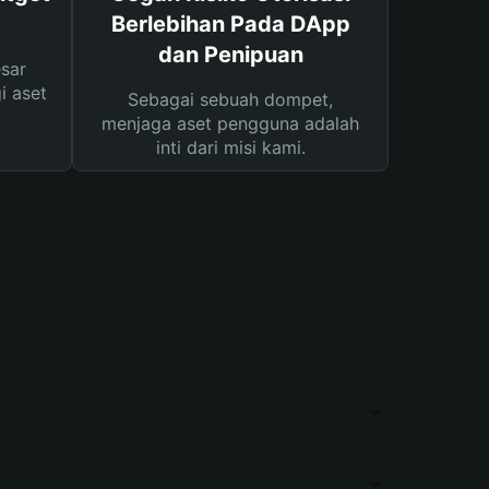
Berlebihan Pada DApp
dan Penipuan
sar
i aset
Sebagai sebuah dompet,
menjaga aset pengguna adalah
inti dari misi kami.