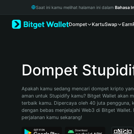
English
Saat ini kamu melihat halaman ini dalam
Bahasa I
日本語
Tiếng Việt
Dompet
Kartu
Swap
Earn
Русский
Español (Latinoamérica)
Türkçe
Italiano
Français
Deutsch
Dompet Stupidi
简体中文
繁體中文
Português (Portugal)
Apakah kamu sedang mencari dompet kripto yang
Bahasa Indonesia
aman untuk Stupidify kamu? Bitget Wallet akan men
ภาษาไทย
terbaik kamu. Dipercaya oleh 40 juta pengguna, 
हिन्दी
dengan bebas menjelajahi Web3 di Bitget Wallet. M
বাংলা
perjalanan kamu sekarang!
Español
Português (Brasil)
Español (Argentina)