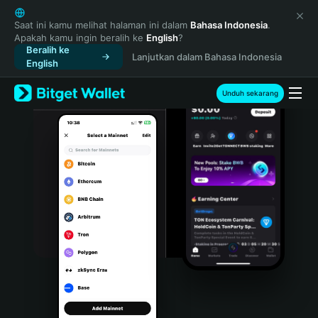
English
日本語
Saat ini kamu melihat halaman ini dalam
Bahasa Indonesia
.
Apakah kamu ingin beralih ke
English
?
Tiếng Việt
Beralih ke
Lanjutkan dalam Bahasa Indonesia
Русский
English
Español (Latinoamérica)
Türkçe
Unduh sekarang
Italiano
Français
Deutsch
简体中文
繁體中文
Português (Portugal)
Bahasa Indonesia
ภาษาไทย
हिन्दी
বাংলা
Español
Português (Brasil)
Español (Argentina)