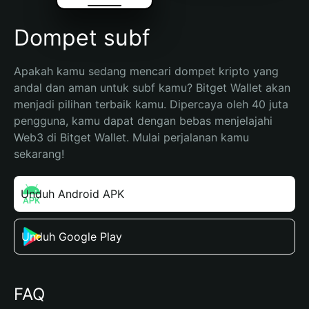
Dompet subf
Apakah kamu sedang mencari dompet kripto yang 
andal dan aman untuk subf kamu? Bitget Wallet akan 
menjadi pilihan terbaik kamu. Dipercaya oleh 40 juta 
pengguna, kamu dapat dengan bebas menjelajahi 
Web3 di Bitget Wallet. Mulai perjalanan kamu 
sekarang!
Unduh Android APK
Unduh Google Play
FAQ