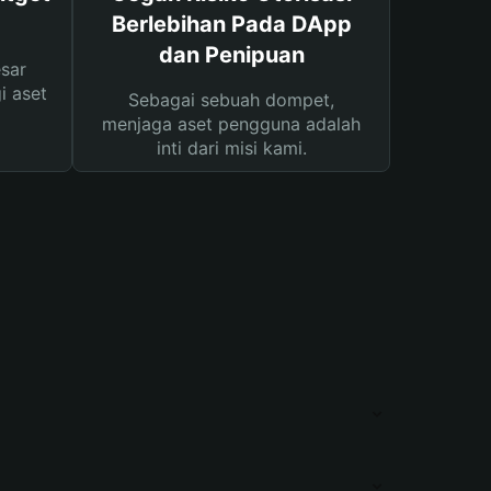
Berlebihan Pada DApp
dan Penipuan
sar
i aset
Sebagai sebuah dompet,
menjaga aset pengguna adalah
inti dari misi kami.