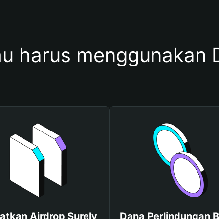
u harus menggunakan D
atkan Airdrop Surely
Dana Perlindungan B