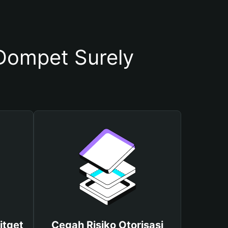
ompet Surely
itget
Cegah Risiko Otorisasi