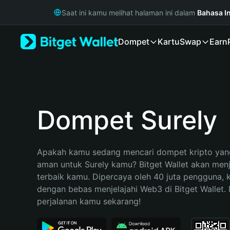
English
Saat ini kamu melihat halaman ini dalam
Bahasa I
日本語
Tiếng Việt
Dompet
Kartu
Swap
Earn
Русский
Español (Latinoamérica)
Türkçe
Italiano
Français
Deutsch
Dompet Surely
简体中文
繁體中文
Português (Portugal)
Apakah kamu sedang mencari dompet kripto yang
Bahasa Indonesia
aman untuk Surely kamu? Bitget Wallet akan menja
ภาษาไทย
terbaik kamu. Dipercaya oleh 40 juta pengguna, 
हिन्दी
dengan bebas menjelajahi Web3 di Bitget Wallet. M
বাংলা
perjalanan kamu sekarang!
Español
Português (Brasil)
Español (Argentina)