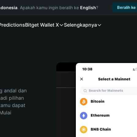
ndonesia
. Apakah kamu ingin beralih ke
English
?
Beralih ke
Predictions
Bitget Wallet X
Selengkapnya
 andal dan 
di pilihan 
kamu dapat 
ulai 