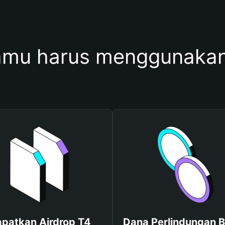
mu harus menggunaka
patkan Airdrop T4
Dana Perlindungan B