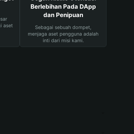
Berlebihan Pada DApp
dan Penipuan
sar
i aset
Sebagai sebuah dompet,
menjaga aset pengguna adalah
inti dari misi kami.