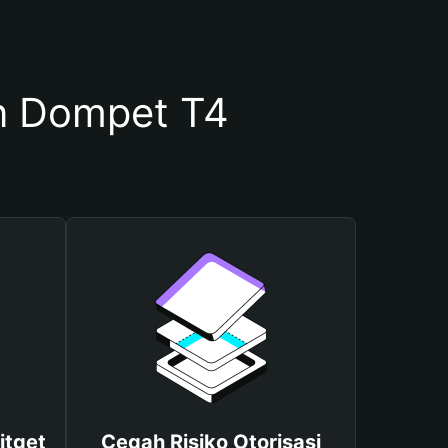
n Dompet T4
itget
Cegah Risiko Otorisasi