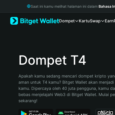
English
Saat ini kamu melihat halaman ini dalam
Bahasa I
日本語
Tiếng Việt
Dompet
Kartu
Swap
Earn
Русский
Español (Latinoamérica)
Türkçe
Italiano
Français
Deutsch
Dompet T4
简体中文
繁體中文
Português (Portugal)
Apakah kamu sedang mencari dompet kripto yang
Bahasa Indonesia
aman untuk T4 kamu? Bitget Wallet akan menjadi p
ภาษาไทย
kamu. Dipercaya oleh 40 juta pengguna, kamu da
हिन्दी
bebas menjelajahi Web3 di Bitget Wallet. Mulai pe
বাংলা
sekarang!
Español
Português (Brasil)
Español (Argentina)