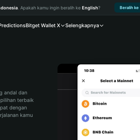
ndonesia
. Apakah kamu ingin beralih ke
English
?
Beralih ke
Predictions
Bitget Wallet X
Selengkapnya
 andal dan 
ilihan terbaik 
pat dengan 
rjalanan kamu 