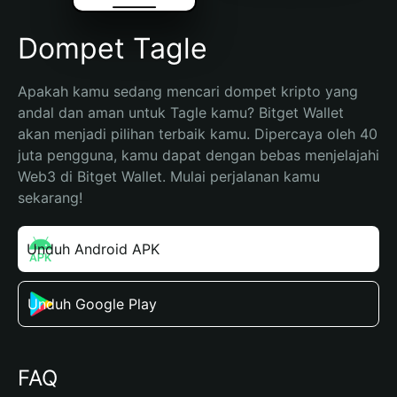
Dompet Tagle
Apakah kamu sedang mencari dompet kripto yang 
andal dan aman untuk Tagle kamu? Bitget Wallet 
akan menjadi pilihan terbaik kamu. Dipercaya oleh 40 
juta pengguna, kamu dapat dengan bebas menjelajahi 
Web3 di Bitget Wallet. Mulai perjalanan kamu 
sekarang!
Unduh Android APK
Unduh Google Play
FAQ