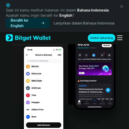
English
日本語
Saat ini kamu melihat halaman ini dalam
Bahasa Indonesia
.
Apakah kamu ingin beralih ke
English
?
Tiếng Việt
Beralih ke
Lanjutkan dalam Bahasa Indonesia
Русский
English
Español (Latinoamérica)
Türkçe
Unduh sekarang
Italiano
Français
Deutsch
简体中文
繁體中文
Português (Portugal)
Bahasa Indonesia
ภาษาไทย
हिन्दी
বাংলা
Español
Português (Brasil)
Español (Argentina)