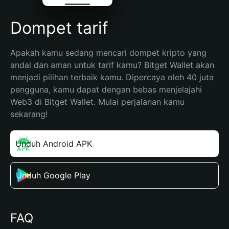
Dompet tarif
Apakah kamu sedang mencari dompet kripto yang 
andal dan aman untuk tarif kamu? Bitget Wallet akan 
menjadi pilihan terbaik kamu. Dipercaya oleh 40 juta 
pengguna, kamu dapat dengan bebas menjelajahi 
Web3 di Bitget Wallet. Mulai perjalanan kamu 
sekarang!
Unduh Android APK
Unduh Google Play
FAQ