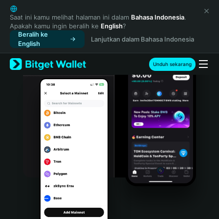
English
日本語
Saat ini kamu melihat halaman ini dalam
Bahasa Indonesia
.
Apakah kamu ingin beralih ke
English
?
Tiếng Việt
Beralih ke
Lanjutkan dalam Bahasa Indonesia
Русский
English
Español (Latinoamérica)
Türkçe
Unduh sekarang
Italiano
Français
Deutsch
简体中文
繁體中文
Português (Portugal)
Bahasa Indonesia
ภาษาไทย
हिन्दी
বাংলা
Español
Português (Brasil)
Español (Argentina)