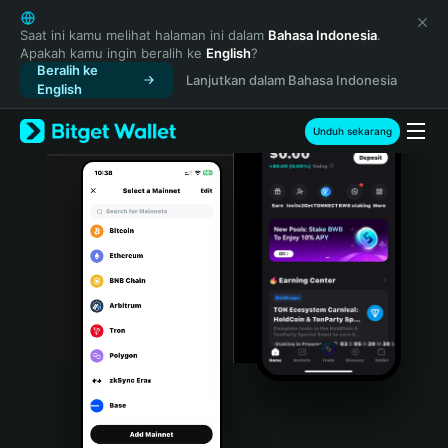
English
日本語
Saat ini kamu melihat halaman ini dalam
Bahasa Indonesia
.
Apakah kamu ingin beralih ke
English
?
Tiếng Việt
Beralih ke
Lanjutkan dalam Bahasa Indonesia
Русский
English
Español (Latinoamérica)
Türkçe
Unduh sekarang
Italiano
Français
Deutsch
简体中文
繁體中文
Português (Portugal)
Bahasa Indonesia
ภาษาไทย
हिन्दी
বাংলা
Español
Português (Brasil)
Español (Argentina)