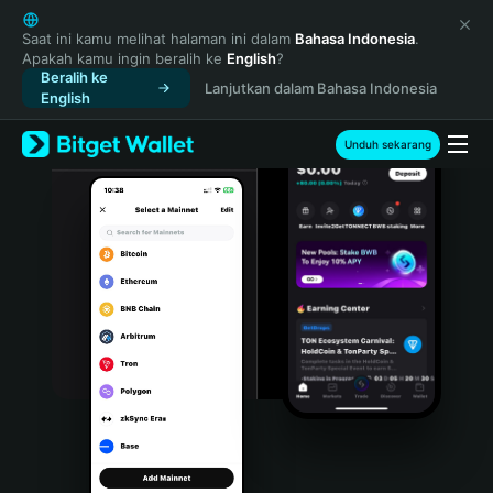
English
日本語
Saat ini kamu melihat halaman ini dalam
Bahasa Indonesia
.
Apakah kamu ingin beralih ke
English
?
Tiếng Việt
Beralih ke
Lanjutkan dalam Bahasa Indonesia
Русский
English
Español (Latinoamérica)
Türkçe
Unduh sekarang
Italiano
Français
Deutsch
简体中文
繁體中文
Português (Portugal)
Bahasa Indonesia
ภาษาไทย
हिन्दी
বাংলা
Español
Português (Brasil)
Español (Argentina)