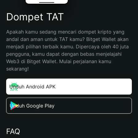
Dompet TAT
Apakah kamu sedang mencari dompet kripto yang 
andal dan aman untuk TAT kamu? Bitget Wallet akan 
menjadi pilihan terbaik kamu. Dipercaya oleh 40 juta 
pengguna, kamu dapat dengan bebas menjelajahi 
Web3 di Bitget Wallet. Mulai perjalanan kamu 
sekarang!
Unduh Android APK
Unduh Google Play
FAQ