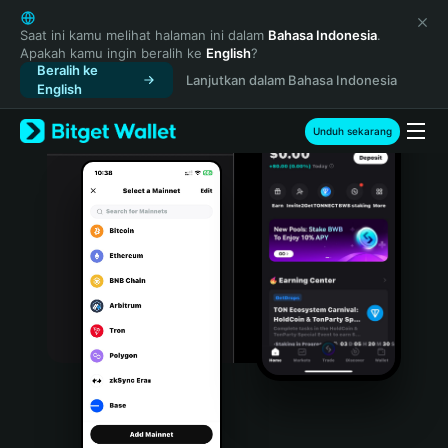
English
日本語
Saat ini kamu melihat halaman ini dalam
Bahasa Indonesia
.
Apakah kamu ingin beralih ke
English
?
Tiếng Việt
Beralih ke
Lanjutkan dalam Bahasa Indonesia
Русский
English
Español (Latinoamérica)
Türkçe
Unduh sekarang
Italiano
Français
Deutsch
简体中文
繁體中文
Português (Portugal)
Bahasa Indonesia
ภาษาไทย
हिन्दी
বাংলা
Español
Português (Brasil)
Español (Argentina)