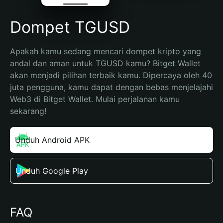
Dompet TGUSD
Apakah kamu sedang mencari dompet kripto yang 
andal dan aman untuk TGUSD kamu? Bitget Wallet 
akan menjadi pilihan terbaik kamu. Dipercaya oleh 40 
juta pengguna, kamu dapat dengan bebas menjelajahi 
Web3 di Bitget Wallet. Mulai perjalanan kamu 
sekarang!
Unduh Android APK
Unduh Google Play
FAQ