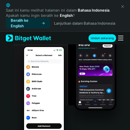
English
日本語
Saat ini kamu melihat halaman ini dalam
Bahasa Indonesia
.
Apakah kamu ingin beralih ke
English
?
Tiếng Việt
Beralih ke
Lanjutkan dalam Bahasa Indonesia
Русский
English
Español (Latinoamérica)
Türkçe
Unduh sekarang
Italiano
Français
Deutsch
简体中文
繁體中文
Português (Portugal)
Bahasa Indonesia
ภาษาไทย
हिन्दी
বাংলা
Español
Português (Brasil)
Español (Argentina)