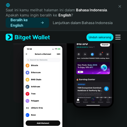
English
日本語
Saat ini kamu melihat halaman ini dalam
Bahasa Indonesia
.
Apakah kamu ingin beralih ke
English
?
Tiếng Việt
Beralih ke
Lanjutkan dalam Bahasa Indonesia
Русский
English
Español (Latinoamérica)
Türkçe
Unduh sekarang
Italiano
Français
Deutsch
简体中文
繁體中文
Português (Portugal)
Bahasa Indonesia
ภาษาไทย
हिन्दी
বাংলা
Español
Português (Brasil)
Español (Argentina)