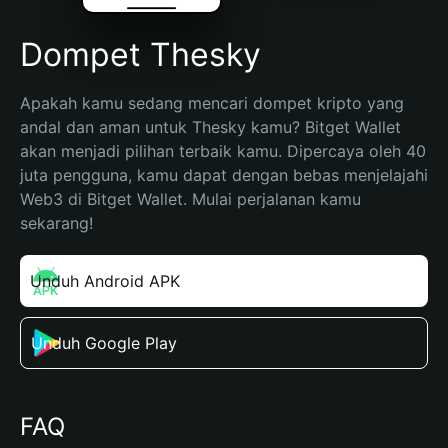
Dompet Thesky
Apakah kamu sedang mencari dompet kripto yang 
andal dan aman untuk Thesky kamu? Bitget Wallet 
akan menjadi pilihan terbaik kamu. Dipercaya oleh 40 
juta pengguna, kamu dapat dengan bebas menjelajahi 
Web3 di Bitget Wallet. Mulai perjalanan kamu 
sekarang!
Unduh Android APK
Unduh Google Play
FAQ