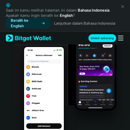
English
日本語
Saat ini kamu melihat halaman ini dalam
Bahasa Indonesia
.
Apakah kamu ingin beralih ke
English
?
Tiếng Việt
Beralih ke
Lanjutkan dalam Bahasa Indonesia
Русский
English
Español (Latinoamérica)
Türkçe
Unduh sekarang
Italiano
Français
Deutsch
简体中文
繁體中文
Português (Portugal)
Bahasa Indonesia
ภาษาไทย
हिन्दी
বাংলা
Español
Português (Brasil)
Español (Argentina)