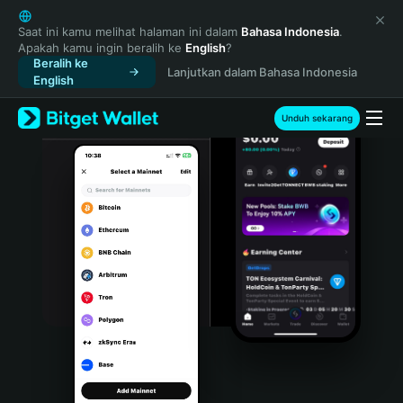
English
日本語
Saat ini kamu melihat halaman ini dalam
Bahasa Indonesia
.
Apakah kamu ingin beralih ke
English
?
Tiếng Việt
Beralih ke
Lanjutkan dalam Bahasa Indonesia
Русский
English
Español (Latinoamérica)
Türkçe
Unduh sekarang
Italiano
Français
Deutsch
简体中文
繁體中文
Português (Portugal)
Bahasa Indonesia
ภาษาไทย
हिन्दी
বাংলা
Español
Português (Brasil)
Español (Argentina)