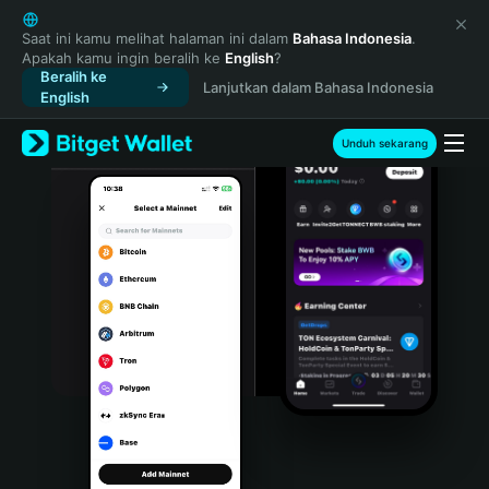
English
日本語
Saat ini kamu melihat halaman ini dalam
Bahasa Indonesia
.
Apakah kamu ingin beralih ke
English
?
Tiếng Việt
Beralih ke
Lanjutkan dalam Bahasa Indonesia
Русский
English
Español (Latinoamérica)
Türkçe
Unduh sekarang
Italiano
Français
Deutsch
简体中文
繁體中文
Português (Portugal)
Bahasa Indonesia
ภาษาไทย
हिन्दी
বাংলা
Español
Português (Brasil)
Español (Argentina)