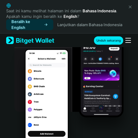
English
日本語
Saat ini kamu melihat halaman ini dalam
Bahasa Indonesia
.
Apakah kamu ingin beralih ke
English
?
Tiếng Việt
Beralih ke
Lanjutkan dalam Bahasa Indonesia
Русский
English
Español (Latinoamérica)
Türkçe
Unduh sekarang
Italiano
Français
Deutsch
简体中文
繁體中文
Português (Portugal)
Bahasa Indonesia
ภาษาไทย
हिन्दी
বাংলা
Español
Português (Brasil)
Español (Argentina)