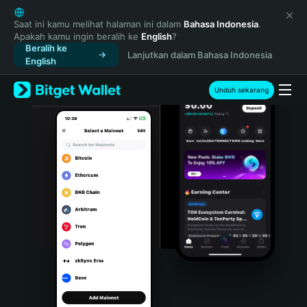
English
日本語
Saat ini kamu melihat halaman ini dalam
Bahasa Indonesia
.
Apakah kamu ingin beralih ke
English
?
Tiếng Việt
Beralih ke
Lanjutkan dalam Bahasa Indonesia
Русский
English
Español (Latinoamérica)
Türkçe
Unduh sekarang
Italiano
Français
Deutsch
简体中文
繁體中文
Português (Portugal)
Bahasa Indonesia
ภาษาไทย
हिन्दी
বাংলা
Español
Português (Brasil)
Español (Argentina)