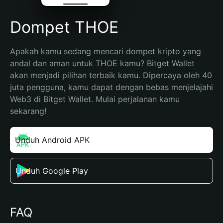
Dompet THOE
Apakah kamu sedang mencari dompet kripto yang 
andal dan aman untuk THOE kamu? Bitget Wallet 
akan menjadi pilihan terbaik kamu. Dipercaya oleh 40 
juta pengguna, kamu dapat dengan bebas menjelajahi 
Web3 di Bitget Wallet. Mulai perjalanan kamu 
sekarang!
Unduh Android APK
Unduh Google Play
FAQ