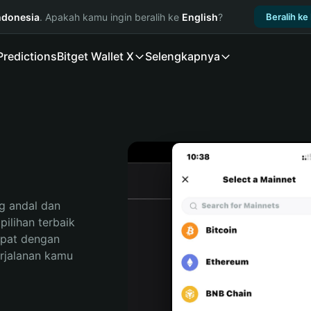
ndonesia
. Apakah kamu ingin beralih ke
English
?
Beralih ke
Predictions
Bitget Wallet X
Selengkapnya
 andal dan 
ilihan terbaik 
pat dengan 
rjalanan kamu 