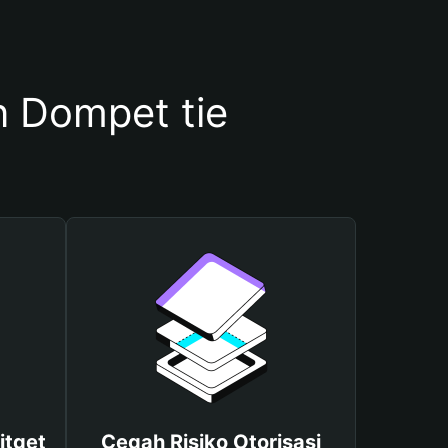
 Dompet tie
itget
Cegah Risiko Otorisasi