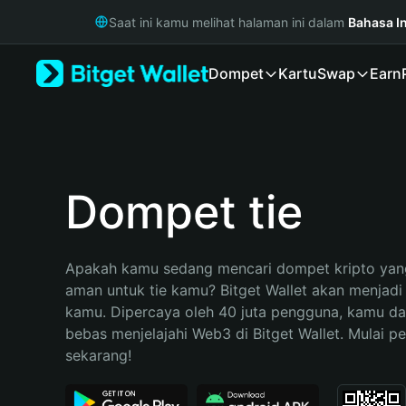
English
Saat ini kamu melihat halaman ini dalam
Bahasa I
日本語
Tiếng Việt
Dompet
Kartu
Swap
Earn
Русский
Español (Latinoamérica)
Türkçe
Italiano
Français
Deutsch
Dompet tie
简体中文
繁體中文
Português (Portugal)
Apakah kamu sedang mencari dompet kripto yang
Bahasa Indonesia
aman untuk tie kamu? Bitget Wallet akan menjadi p
ภาษาไทย
kamu. Dipercaya oleh 40 juta pengguna, kamu da
हिन्दी
bebas menjelajahi Web3 di Bitget Wallet. Mulai pe
বাংলা
sekarang!
Español
Português (Brasil)
Español (Argentina)