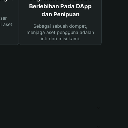
Berlebihan Pada DApp
dan Penipuan
sar
i aset
Sebagai sebuah dompet,
menjaga aset pengguna adalah
inti dari misi kami.