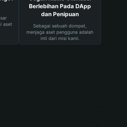
Berlebihan Pada DApp
dan Penipuan
sar
i aset
Sebagai sebuah dompet,
menjaga aset pengguna adalah
inti dari misi kami.