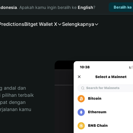
ndonesia
. Apakah kamu ingin beralih ke
English
?
Beralih ke
Predictions
Bitget Wallet X
Selengkapnya
 andal dan 
pilihan terbaik 
pat dengan 
rjalanan kamu 