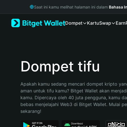
English
Saat ini kamu melihat halaman ini dalam
Bahasa I
日本語
Tiếng Việt
Dompet
Kartu
Swap
Earn
Русский
Español (Latinoamérica)
Türkçe
Italiano
Français
Deutsch
Dompet tifu
简体中文
繁體中文
Português (Portugal)
Apakah kamu sedang mencari dompet kripto yang
Bahasa Indonesia
aman untuk tifu kamu? Bitget Wallet akan menjadi 
ภาษาไทย
kamu. Dipercaya oleh 40 juta pengguna, kamu da
हिन्दी
bebas menjelajahi Web3 di Bitget Wallet. Mulai pe
বাংলা
sekarang!
Español
Português (Brasil)
Español (Argentina)