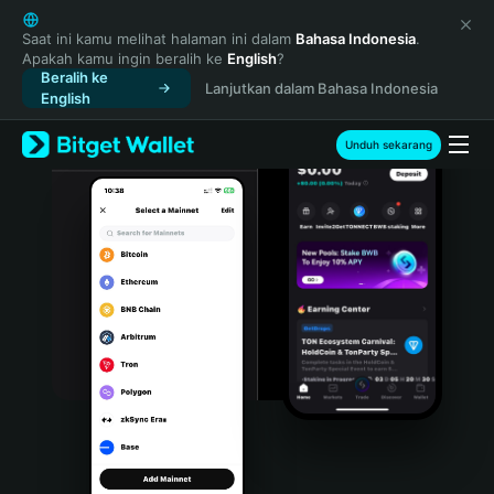
English
日本語
Saat ini kamu melihat halaman ini dalam
Bahasa Indonesia
.
Apakah kamu ingin beralih ke
English
?
Tiếng Việt
Beralih ke
Lanjutkan dalam Bahasa Indonesia
Русский
English
Español (Latinoamérica)
Türkçe
Unduh sekarang
Italiano
Français
Deutsch
简体中文
繁體中文
Português (Portugal)
Bahasa Indonesia
ภาษาไทย
हिन्दी
বাংলা
Español
Português (Brasil)
Español (Argentina)