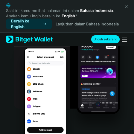
English
日本語
Saat ini kamu melihat halaman ini dalam
Bahasa Indonesia
.
Apakah kamu ingin beralih ke
English
?
Tiếng Việt
Beralih ke
Lanjutkan dalam Bahasa Indonesia
Русский
English
Español (Latinoamérica)
Türkçe
Unduh sekarang
Italiano
Français
Deutsch
简体中文
繁體中文
Português (Portugal)
Bahasa Indonesia
ภาษาไทย
हिन्दी
বাংলা
Español
Português (Brasil)
Español (Argentina)