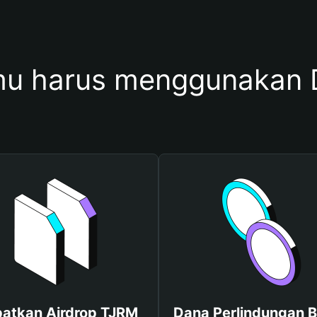
u harus menggunakan
atkan Airdrop TJRM
Dana Perlindungan B