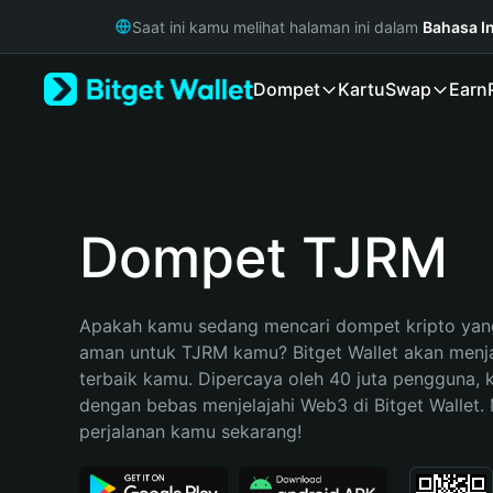
English
Saat ini kamu melihat halaman ini dalam
Bahasa I
日本語
Tiếng Việt
Dompet
Kartu
Swap
Earn
Русский
Español (Latinoamérica)
Türkçe
Italiano
Français
Deutsch
Dompet TJRM
简体中文
繁體中文
Português (Portugal)
Apakah kamu sedang mencari dompet kripto yang
Bahasa Indonesia
aman untuk TJRM kamu? Bitget Wallet akan menjad
ภาษาไทย
terbaik kamu. Dipercaya oleh 40 juta pengguna, 
हिन्दी
dengan bebas menjelajahi Web3 di Bitget Wallet. M
বাংলা
perjalanan kamu sekarang!
Español
Português (Brasil)
Español (Argentina)