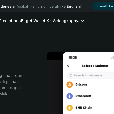
ndonesia
. Apakah kamu ingin beralih ke
English
?
Beralih ke
Predictions
Bitget Wallet X
Selengkapnya
 andal dan 
i pilihan 
kamu dapat 
ulai 