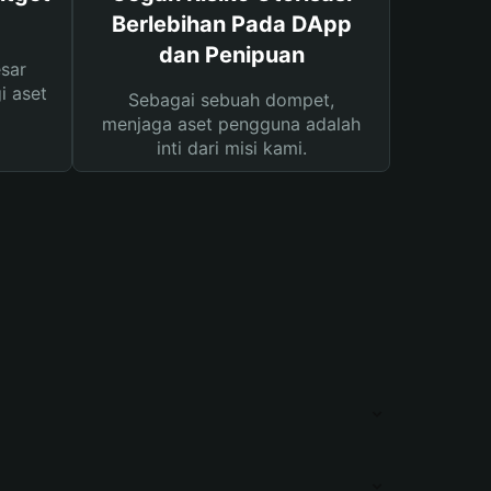
Berlebihan Pada DApp
dan Penipuan
sar
i aset
Sebagai sebuah dompet,
menjaga aset pengguna adalah
inti dari misi kami.