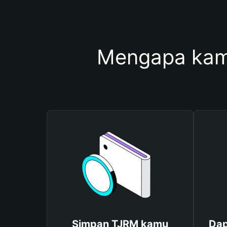
Mengapa kam
Simpan TJRM kamu
Dap